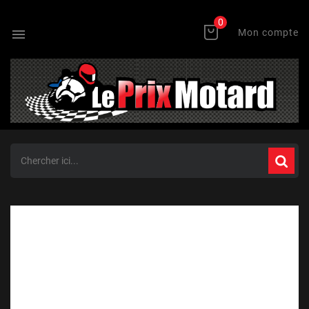
0

Mon compte