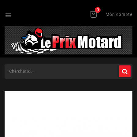
0

Mon compte