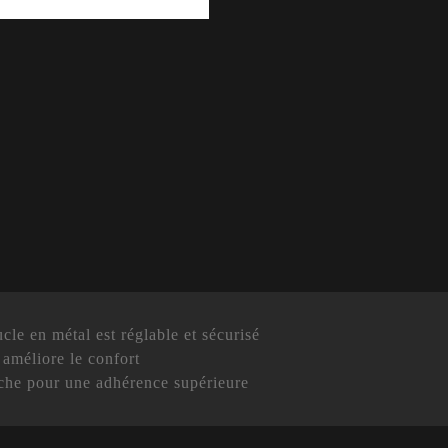
le en métal est réglable et sécurisé
améliore le confort
che pour une adhérence supérieure