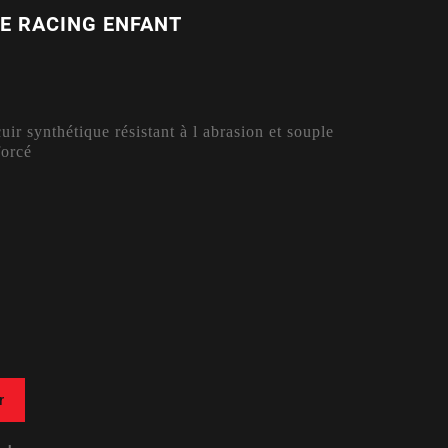
E RACING ENFANT
ir synthétique résistant à l abrasion et souple
forcé
r