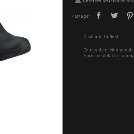

Derniers articles en st
Partager
Click and Collect
En cas de click and coll
Après ce délai la comm