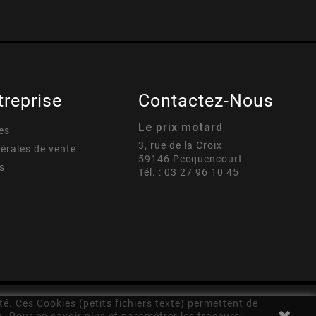
treprise
Contactez-Nous
Le prix motard
es
3, rue de la Croix
érales de vente
59146 Pecquencourt
s
Tél. : 03 27 96 10 45
té. Ces Cookies (petits fichiers texte) permettent de