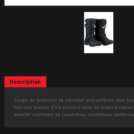
Description
Sangle de fermeture en plastique polyuréthane avec bouc
Intérieur mousse EVA renforcé dans les zones d impact 
Semelle extérieure en caoutchouc synthétique multicou