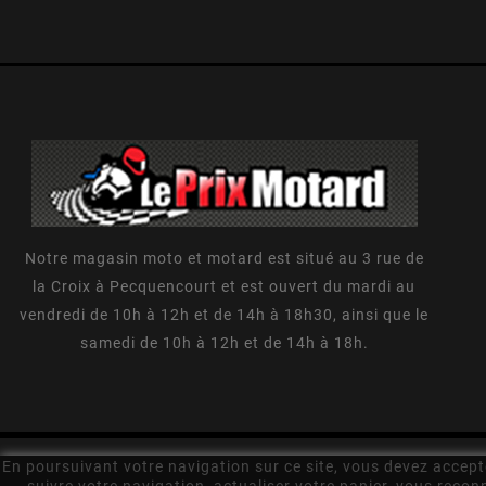
Notre magasin moto et motard est situé au 3 rue de
la Croix à Pecquencourt et est ouvert du mardi au
vendredi de 10h à 12h et de 14h à 18h30, ainsi que le
samedi de 10h à 12h et de 14h à 18h.
En poursuivant votre navigation sur ce site, vous devez accepter