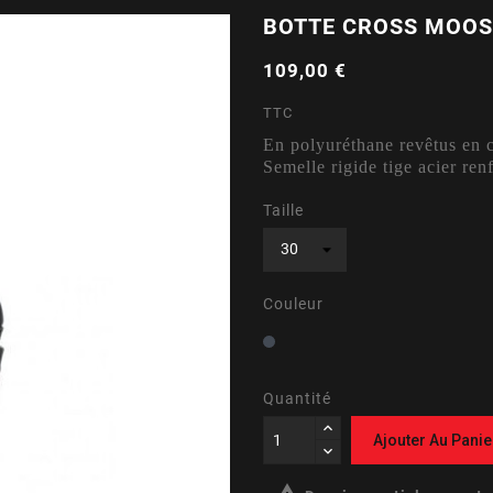
BOTTE CROSS MOOS
109,00 €
TTC
En polyuréthane revêtus en cu
Semelle rigide tige acier ren
Taille
Couleur
Noir
Quantité
Ajouter Au Panie