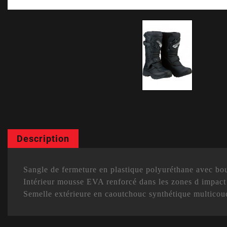
Description
Sangle de fermeture en plastique polyuréthane avec bouc
Intérieur mousse EVA renforcé dans les zones d impact 
Semelle extérieure en caoutchouc synthétique multicou