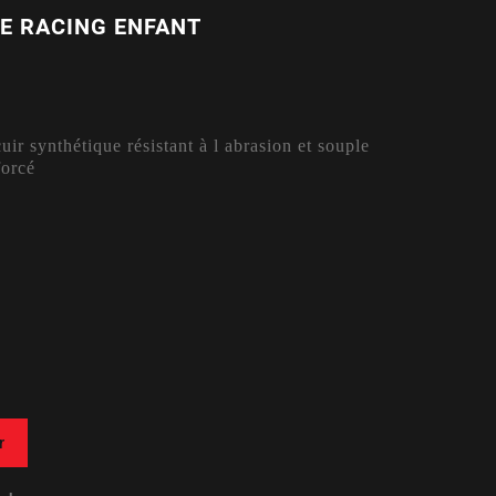
E RACING ENFANT
ir synthétique résistant à l abrasion et souple
forcé
r