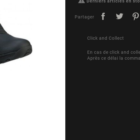

Derniers articles en st
Partager
Click and Collect
En cas de click and coll
Après ce délai la comm