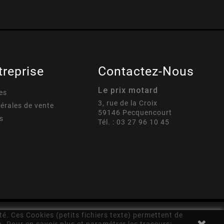
treprise
Contactez-Nous
Le prix motard
es
3, rue de la Croix
érales de vente
59146 Pecquencourt
s
Tél. : 03 27 96 10 45
té. Ces Cookies (petits fichiers texte) permettent de