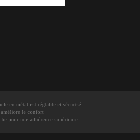
le en métal est réglable et sécurisé
améliore le confort
che pour une adhérence supérieure