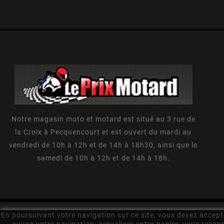
Notre magasin moto et motard est situé au 3 rue de
la Croix à Pecquencourt et est ouvert du mardi au
vendredi de 10h à 12h et de 14h à 18h30, ainsi que le
samedi de 10h à 12h et de 14h à 18h.
En poursuivant votre navigation sur ce site, vous devez accepter