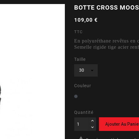
BOTTE CROSS MOOS
109,00 €
TTC
En polyuréthane revêtus en cu
Semelle rigide tige acier ren
Taille
Couleur
Noir
Quantité
Ajouter Au Panie